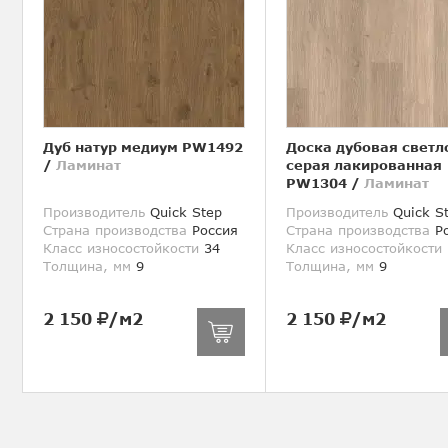
Дуб натур медиум PW1492
Доска дубовая светл
/
Ламинат
серая лакированная
PW1304
/
Ламинат
Производитель
Quick Step
Производитель
Quick S
Страна производства
Россия
Страна производства
Ро
Класс износостойкости
34
Класс износостойкости
Толщина, мм
9
Толщина, мм
9
2 150
/м2
2 150
/м2