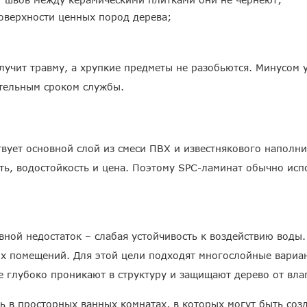
оверхности ценных пород дерева;
олучит травму, а хрупкие предметы не разобьются. Минусом 
ительным сроком службы.
твует основной слой из смеси ПВХ и известнякового наполни
сть, водостойкость и цена. Поэтому SPC-ламинат обычно ис
овной недостаток – слабая устойчивость к воздействию вод
ых помещений. Для этой цели подходят многослойные вари
 глубоко проникают в структуру и защищают дерево от вла
ь в просторных ванных комнатах, в которых могут быть соз