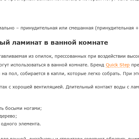
ально – принудительная или смешанная (принудительная + 
ый ламинат в ванной комнате
тавливаемая из опилок, прессованных при воздействии высо
огут использоваться в ванной комнате. Бренд
Quick Step
пре
 на пол, собирается в капли, которые легко собрать. При эт
ах с хорошей вентиляцией. Длительный контакт воды с лам
ть босыми ногами;
дерево;
 одного элемента.
для ванной, дизайнеры и строители советуют обратить вн