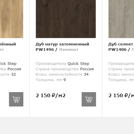
лённый
Дуб натур затемненный
Дуб селект
ат
PW1496
/
Ламинат
PW1406
/
ick Step
Производитель
Quick Step
Производит
тва
Россия
Страна производства
Россия
Страна прои
кости
32
Класс износостойкости
34
Класс износ
Толщина, мм
9
Толщина, м
2 150
/м2
2 150
/