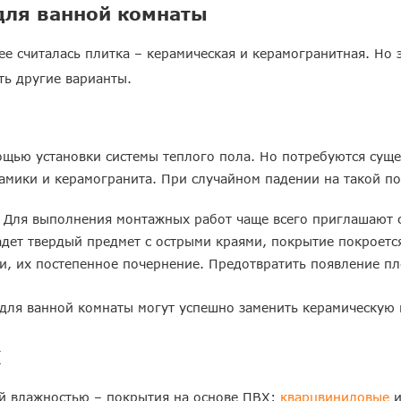
для ванной комнаты
 считалась плитка – керамическая и керамогранитная. Но 
ть другие варианты.
ощью установки системы теплого пола. Но потребуются сущ
амики и керамогранита. При случайном падении на такой п
 Для выполнения монтажных работ чаще всего приглашают 
адет твердый предмет с острыми краями, покрытие покроетс
и, их постепенное почернение. Предотвратить появление пл
для ванной комнаты могут успешно заменить керамическую 
Х
ой влажностью – покрытия на основе ПВХ:
кварцвиниловые