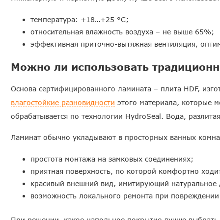
температура: +18…+25 °C;
относительная влажность воздуха – не выше 65%;
эффективная приточно-вытяжная вентиляция, оптим
Можно ли использовать традиционн
Основа сертифицированного ламината – плита HDF, изго
влагостойкие разновидности
этого материала, которые м
обрабатывается по технологии HydroSeal. Вода, разлитая
Ламинат обычно укладывают в просторных ванных комнат
простота монтажа на замковых соединениях;
приятная поверхность, по которой комфортно ходи
красивый внешний вид, имитирующий натуральное 
возможность локального ремонта при повреждении
При решении, какое напольное покрытие лучше выбрать 