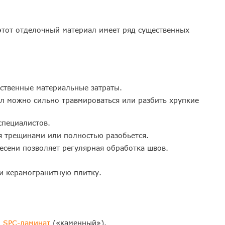
этот отделочный материал имеет ряд существенных
ественные материальные затраты.
ол можно сильно травмироваться или разбить хрупкие
специалистов.
я трещинами или полностью разобьется.
есени позволяет регулярная обработка швов.
и керамогранитную плитку.
и
SPC-ламинат
(«каменный»).