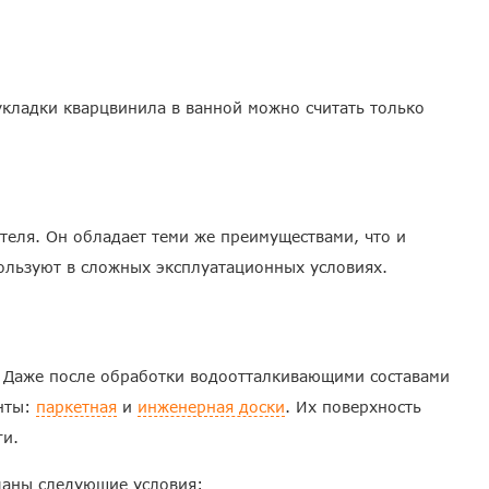
укладки кварцвинила в ванной можно считать только
теля. Он обладает теми же преимуществами, что и
пользуют в сложных эксплуатационных условиях.
ы. Даже после обработки водоотталкивающими составами
анты:
паркетная
и
инженерная доски
. Их поверхность
ги.
даны следующие условия: