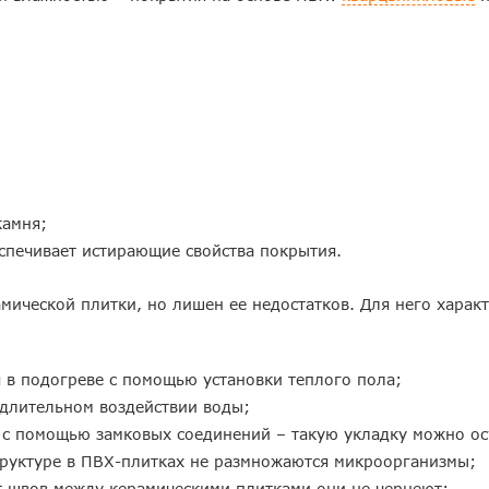
камня;
спечивает истирающие свойства покрытия.
ической плитки, но лишен ее недостатков. Для него харак
я в подогреве с помощью установки теплого пола;
 длительном воздействии воды;
с помощью замковых соединений – такую укладку можно ос
труктуре в ПВХ-плитках не размножаются микроорганизмы;
от швов между керамическими плитками они не чернеют;