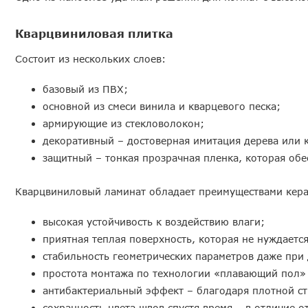
Кварцвиниловая плитка
Состоит из нескольких слоев:
базовый из ПВХ;
основной из смеси винила и кварцевого песка;
армирующие из стекловолокон;
декоративный – достоверная имитация дерева или 
защитный – тонкая прозрачная пленка, которая обе
Кварцвиниловый ламинат обладает преимуществами керам
высокая устойчивость к воздействию влаги;
приятная теплая поверхность, которая не нуждаетс
стабильность геометрических параметров даже при
простота монтажа по технологии «плавающий пол» 
антибактериальный эффект – благодаря плотной с
сохранность цвета швов спустя время – в отличие 