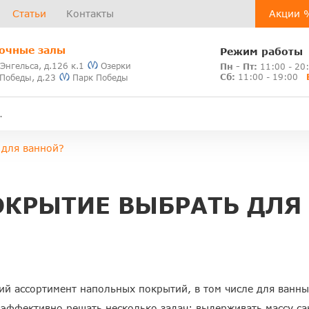
Статьи
Контакты
Акции 
очные залы
Режим работы
 Энгельса, д.126 к.1
Озерки
Пн - Пт:
11:00 - 20
Сб:
11:00 - 19:00
 Победы, д.23
Парк Победы
 для ванной?
ОКРЫТИЕ ВЫБРАТЬ ДЛЯ
ий ассортимент напольных покрытий, в том числе для ванн
ффективно решать несколько задач: выдерживать массу сан