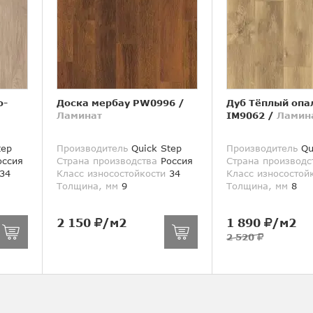
о-
Доска мербау PW0996
/
Дуб Тёплый опа
Ламинат
IM9062
/
Ламин
tep
Производитель
Quick Step
Производитель
Qu
ссия
Страна производства
Россия
Страна производс
34
Класс износостойкости
34
Класс износостой
Толщина, мм
9
Толщина, мм
8
2 150
/м2
1 890
/м2
2 520