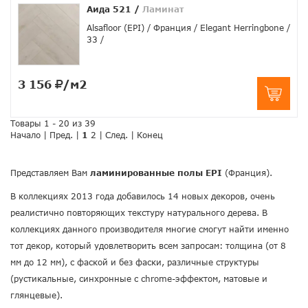
Аида 521
/
Ламинат
Alsafloor (EPI)
Франция
Elegant Herringbone
33
3 156
/м2
Товары 1 - 20 из 39
Начало | Пред. |
1
2
|
След.
|
Конец
Представляем Вам
ламинированные полы EPI
(Франция).
В коллекциях 2013 года добавилось 14 новых декоров, очень
реалистично повторяющих текстуру натурального дерева. В
коллекциях данного производителя многие смогут найти именно
тот декор, который удовлетворить всем запросам: толщина (от 8
мм до 12 мм), с фаской и без фаски, различные структуры
(рустикальные, синхронные с chrome-эффектом, матовые и
глянцевые).