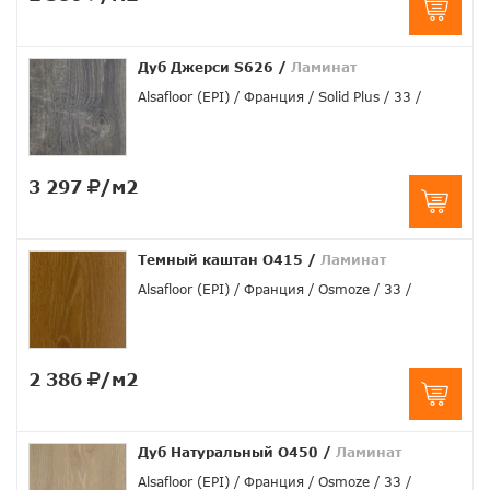
Дуб Джерси S626
/
Ламинат
Alsafloor (EPI)
Франция
Solid Plus
33
3 297
/м2
Темный каштан O415
/
Ламинат
Alsafloor (EPI)
Франция
Osmoze
33
2 386
/м2
Дуб Натуральный О450
/
Ламинат
Alsafloor (EPI)
Франция
Osmoze
33