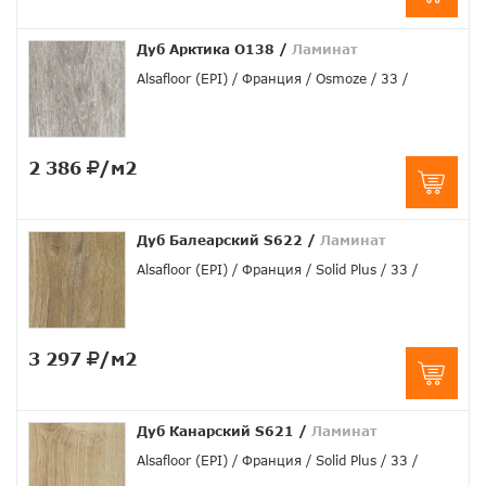
Дуб Арктика О138
/
Ламинат
Alsafloor (EPI)
Франция
Osmoze
33
2 386
/м2
Дуб Балеарский S622
/
Ламинат
Alsafloor (EPI)
Франция
Solid Plus
33
3 297
/м2
Дуб Канарский S621
/
Ламинат
Alsafloor (EPI)
Франция
Solid Plus
33