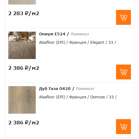
2 283
/м2
Опиум E524
/
Ламинат
Alsafloor (EPI)
Франция
Elegant
33
2 386
/м2
Дуб Таза O420
/
Ламинат
Alsafloor (EPI)
Франция
Osmoze
33
2 386
/м2