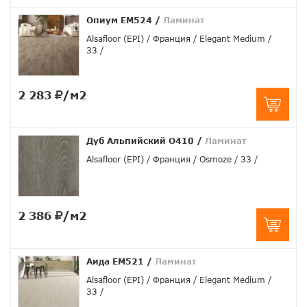
Опиум EM524
/
Ламинат
Alsafloor (EPI)
Франция
Elegant Medium
33
2 283
/м2
Дуб Альпийский О410
/
Ламинат
Alsafloor (EPI)
Франция
Osmoze
33
2 386
/м2
Аида EM521
/
Ламинат
Alsafloor (EPI)
Франция
Elegant Medium
33