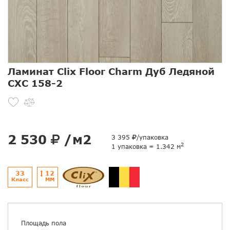
Ламинат Clix Floor Charm Дуб Ледяной
CXC 158-2
2 530
/м2
3 395
/упаковка
2
1 упаковка = 1.342 м
33
12
Класс
ММ
Площадь пола