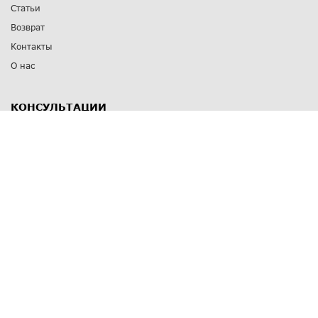
Статьи
Возврат
Контакты
О нас
КОНСУЛЬТАЦИИ
8 812 309 67 17
Заказать обратный звонок
Выставочные залы
С-Пб
,
пр. Энгельса, д.126 к.1
Озерки
С-Пб
,
ул. Победы, д.23
Парк Победы
Режим работы
Пн-Пт:
11:00 - 20:00
Сб:
11:00 - 19:00
Вс: выходной
СПОСОБЫ ОПЛАТЫ