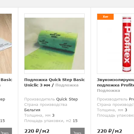
Хит
 Basic
Подложка Quick Step Basic
Звукоизолирую
а
Uniclic 3 мм
/
Подложка
подложка Profit
Подложка
tep
Производитель
Quick Step
Производитель
Pro
Страна производства
Страна производс
Бельгия
Толщина, мм
3
Толщина, мм
3
Площадь упаковк
15
Площадь упаковки, м2
15
220
/м2
220
/м2