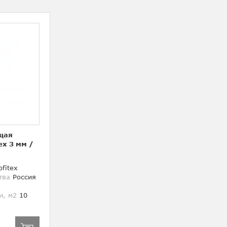
щая
ex 3 мм
/
fitex
тва
Россия
и, м2
10