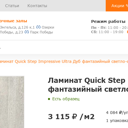
Статьи
Контакты
Акции 
очные залы
Режим работы
 Энгельса, д.126 к.1
Озерки
Пн - Пт:
11:00 - 20
Сб:
11:00 - 19:00
 Победы, д.23
Парк Победы
аминат Quick Step Impressive Ultra Дуб фантазийный светло
Ламинат Quick Step 
фантазийный светл
Есть образец
4 084
/у
3 115
/м2
1 упаковк