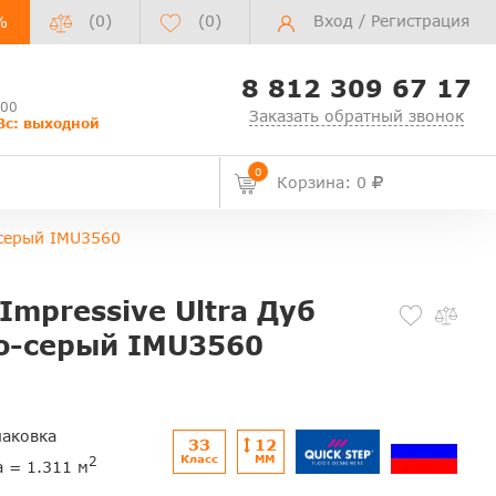
(0)
(
0
)
Вход
/
Регистрация
%
8 812 309 67 17
:00
Заказать обратный звонок
Вс: выходной
0
Корзина: 0
-серый IMU3560
Impressive Ultra Дуб
о-серый IMU3560
паковка
33
12
Класс
ММ
2
а = 1.311 м