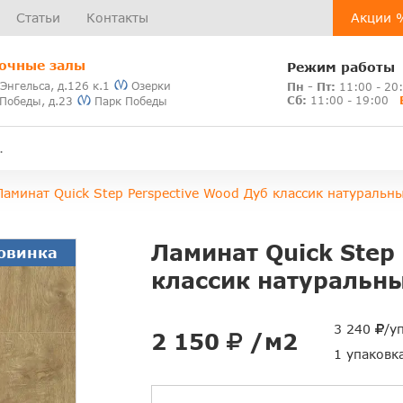
Статьи
Контакты
Акции 
очные залы
Режим работы
 Энгельса, д.126 к.1
Озерки
Пн - Пт:
11:00 - 20
Сб:
11:00 - 19:00
 Победы, д.23
Парк Победы
Ламинат Quick Step Perspective Wood Дуб классик натураль
Ламинат Quick Step
овинка
классик натуральн
3 240
/у
2 150
/м2
1 упаковк