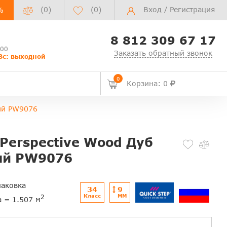
(0)
(
0
)
Вход
/
Регистрация
%
8 812 309 67 17
:00
Заказать обратный звонок
Вс: выходной
0
Корзина: 0
ный PW9076
 Perspective Wood Дуб
ый PW9076
паковка
34
9
Класс
ММ
2
а = 1.507 м