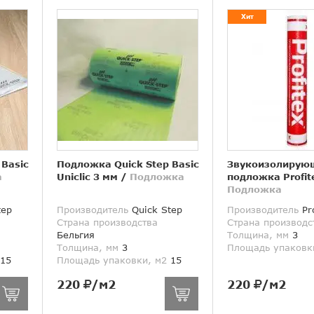
Хит
 Basic
Подложка Quick Step Basic
Звукоизолирую
а
Uniclic 3 мм
/
Подложка
подложка Profit
Подложка
tep
Производитель
Quick Step
Производитель
Pro
Страна производства
Страна производс
Бельгия
Толщина, мм
3
Толщина, мм
3
Площадь упаковк
15
Площадь упаковки, м2
15
220
/м2
220
/м2