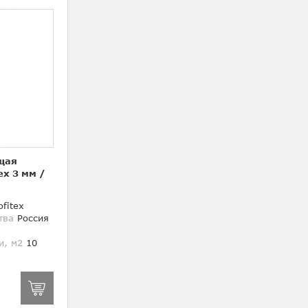
щая
ex 3 мм
/
fitex
тва
Россия
и, м2
10