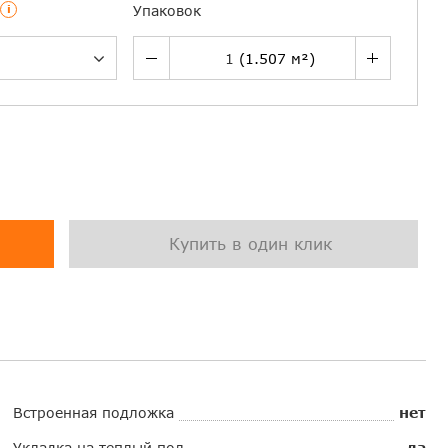
i
Упаковок
Купить в один клик
Встроенная подложка
нет
Укладка на теплый пол
да