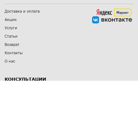
Доставка и оплата
Акции
Услуги
Статьи
Возврат
Контакты
О нас
КОНСУЛЬТАЦИИ
8 812 309 67 17
Заказать обратный звонок
Выставочные залы
С-Пб
,
пр. Энгельса, д.126 к.1
Озерки
С-Пб
,
ул. Победы, д.23
Парк Победы
Режим работы