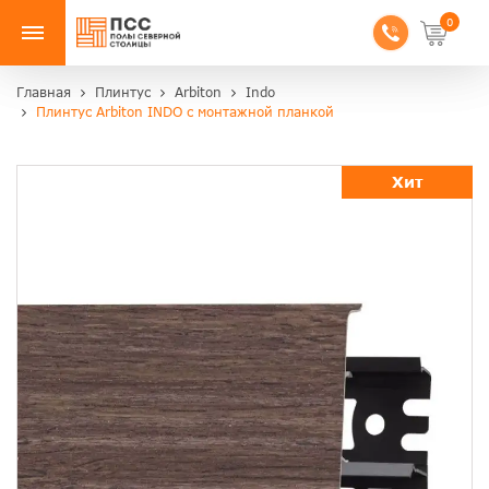
0
Главная
Плинтус
Arbiton
Indo
Плинтус Arbiton INDO с монтажной планкой
Хит