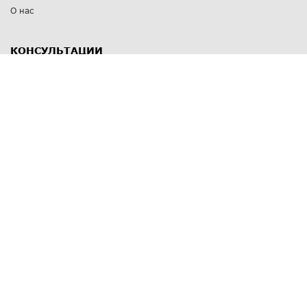
О нас
КОНСУЛЬТАЦИИ
8 812 309 67 17
Заказать обратный звонок
Выставочные залы
С-Пб
,
пр. Энгельса, д.126 к.1
Озерки
С-Пб
,
ул. Победы, д.23
Парк Победы
Режим работы
Пн-Пт:
11:00 - 20:00
Сб:
11:00 - 19:00
Вс: выходной
СПОСОБЫ ОПЛАТЫ