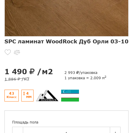
SPC ламинат WoodRock Дуб Орли 03-10
1 490
/м2
2 993
/упаковка
2
1 упаковка = 2.009 м
1 886
/м2
43
4
Класс
ММ
Площадь пола