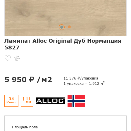
Ламинат Alloc Original Дуб Нормандия
5827
5 950
/м2
11 376
/упаковка
2
1 упаковка = 1.912 м
34
11
Класс
ММ
Площадь пола