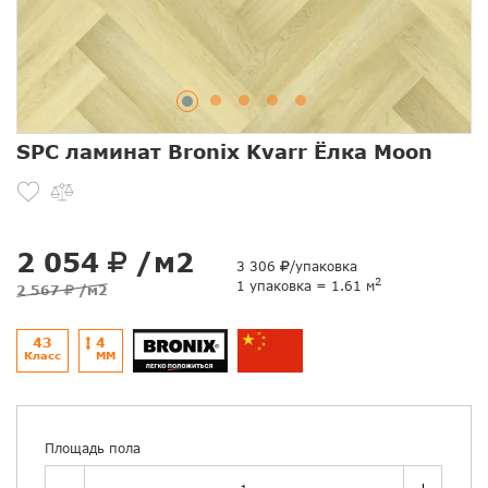
SPC ламинат Bronix Kvarr Ёлка Moon
2 054
/м2
3 306
/упаковка
2
1 упаковка = 1.61 м
2 567
/м2
43
4
Класс
ММ
Площадь пола