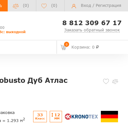
(0)
(
0
)
Вход
/
Регистрация
%
8 812 309 67 17
:00
Заказать обратный звонок
Вс: выходной
0
Корзина: 0
obusto Дуб Атлас
паковка
33
12
Класс
ММ
2
а = 1.293 м