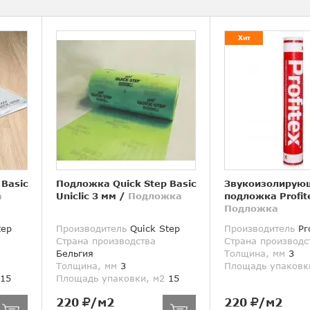
Хит
 Basic
Подложка Quick Step Basic
Звукоизолирую
а
Uniclic 3 мм
/
Подложка
подложка Profit
Подложка
tep
Производитель
Quick Step
Производитель
Pro
Страна производства
Страна производс
Бельгия
Толщина, мм
3
Толщина, мм
3
Площадь упаковк
15
Площадь упаковки, м2
15
220
/м2
220
/м2