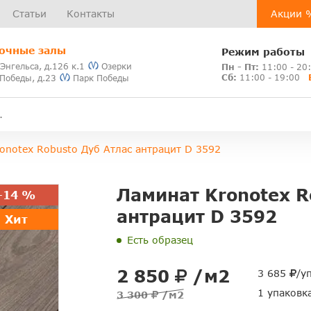
Статьи
Контакты
Акции 
очные залы
Режим работы
 Энгельса, д.126 к.1
Озерки
Пн - Пт:
11:00 - 20
Сб:
11:00 - 19:00
 Победы, д.23
Парк Победы
onotex Robusto Дуб Атлас антрацит D 3592
Ламинат Kronotex R
-14 %
антрацит D 3592
Хит
Есть образец
2 850
/м2
3 685
/у
1 упаковк
3 300
/м2