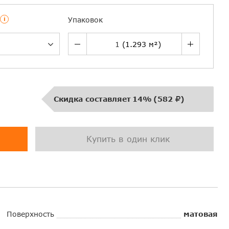
i
Упаковок
Скидка составляет
14%
(
582
)
Купить в один клик
Поверхность
матовая