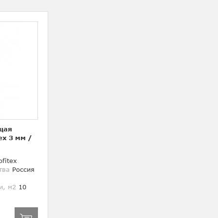
щая
ex 3 мм
/
fitex
тва
Россия
и, м2
10