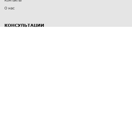
Контакты
О нас
КОНСУЛЬТАЦИИ
8 812 309 67 17
Заказать обратный звонок
Выставочные залы
С-Пб
,
пр. Энгельса, д.126 к.1
Озерки
С-Пб
,
ул. Победы, д.23
Парк Победы
Режим работы
Пн-Пт:
11:00 - 20:00
Сб:
11:00 - 19:00
Вс: выходной
СПОСОБЫ ОПЛАТЫ