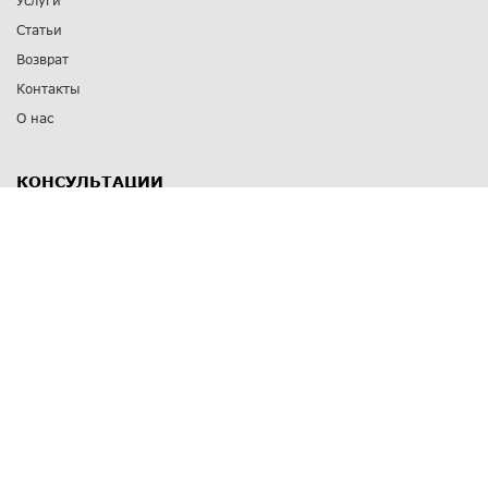
Услуги
Статьи
Возврат
Контакты
О нас
КОНСУЛЬТАЦИИ
8 812 309 67 17
Заказать обратный звонок
Выставочные залы
С-Пб
,
пр. Энгельса, д.126 к.1
Озерки
С-Пб
,
ул. Победы, д.23
Парк Победы
Режим работы
Пн-Пт:
11:00 - 20:00
Сб:
11:00 - 19:00
Вс: выходной
СПОСОБЫ ОПЛАТЫ