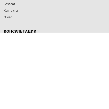
Возврат
Контакты
О нас
КОНСУЛЬТАЦИИ
8 812 309 67 17
Заказать обратный звонок
Выставочные залы
С-Пб
,
пр. Энгельса, д.126 к.1
Озерки
С-Пб
,
ул. Победы, д.23
Парк Победы
Режим работы
Пн-Пт:
11:00 - 20:00
Сб:
11:00 - 19:00
Вс: выходной
СПОСОБЫ ОПЛАТЫ