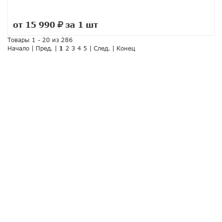
от 15 990
за 1 шт
руб.
Товары 1 - 20 из 286
Начало | Пред. |
1
2
3
4
5
|
След.
|
Конец