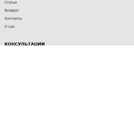
Статьи
Возврат
Контакты
О нас
КОНСУЛЬТАЦИИ
8 812 309 67 17
Заказать обратный звонок
Выставочные залы
С-Пб
,
пр. Энгельса, д.126 к.1
Озерки
С-Пб
,
ул. Победы, д.23
Парк Победы
Режим работы
Пн-Пт:
11:00 - 20:00
Сб:
11:00 - 19:00
Вс: выходной
СПОСОБЫ ОПЛАТЫ