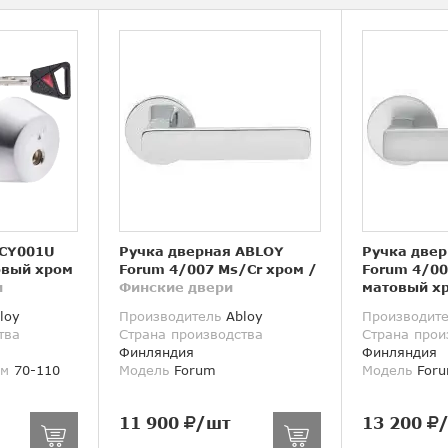
 CY001U
Ручка дверная ABLOY
Ручка две
овый хром
Forum 4/007 Ms/Cr хром
/
Forum 4/00
и
Финские двери
матовый х
двери
loy
Производитель
Abloy
Производит
тва
Страна производства
Страна прои
Финляндия
Финляндия
мм
70-110
Модель
Forum
Модель
For
11 900
/шт
13 200