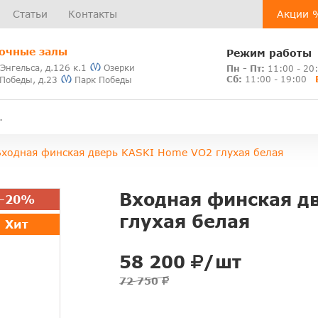
Статьи
Контакты
Акции 
очные залы
Режим работы
 Энгельса, д.126 к.1
Озерки
Пн - Пт:
11:00 - 20
Сб:
11:00 - 19:00
 Победы, д.23
Парк Победы
Входная финская дверь KASKI Home VO2 глухая белая
Входная финская д
-20%
глухая белая
Хит
58 200
/шт
72 750