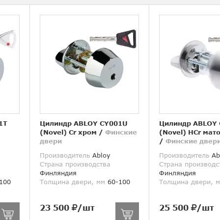
1T
Цилиндр ABLOY CY001U
Цилиндр ABLOY
(Novel) Cr хром
/
Финские
(Novel) HCr мат
двери
/
Финские двер
Производитель
Abloy
Производитель
Ab
Страна производства
Страна производс
Финляндия
Финляндия
100
Толщина двери, мм
60-100
Толщина двери, 
23 500
/шт
25 500
/шт