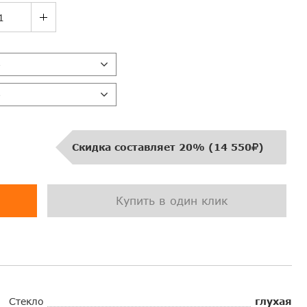
е
е
Скидка составляет 20% (14 550
)
Купить в один клик
Стекло
глухая