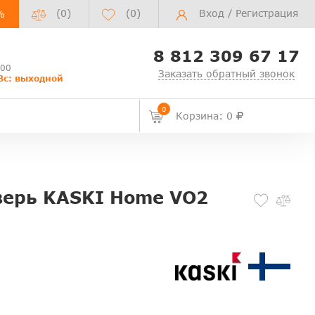
(0)
(
0
)
Вход
/
Регистрация
%
8 812 309 67 17
:00
Заказать обратный звонок
Вс: выходной
0
Корзина: 0
верь KASKI Home VO2