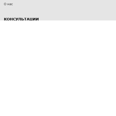
О нас
КОНСУЛЬТАЦИИ
8 812 309 67 17
Заказать обратный звонок
Выставочные залы
С-Пб
,
пр. Энгельса, д.126 к.1
Озерки
С-Пб
,
ул. Победы, д.23
Парк Победы
Режим работы
Пн-Пт:
11:00 - 20:00
Сб:
11:00 - 19:00
Вс: выходной
СПОСОБЫ ОПЛАТЫ