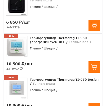
Теплые полы
Thermo
Швеция
6 850
/шт
7 611
-10%
Терморегулятор Thermoreg TI-950
(программируемый E
/
Теплые полы
Thermo
Швеция
10 500
/шт
11 667
-10%
Терморегулятор Thermoreg TI-950 Design
/
Теплые полы
Thermo
Швеция
10 900
/шт