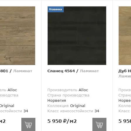
Новинка
4801
/
Ламинат
Сланец 4564
/
Ламинат
Дуб Н
Лами
ель
Alloc
Производитель
Alloc
Произ
изводства
Страна производства
Стран
Норвегия
Норве
riginal
Коллекция
Original
Колле
состойкости
34
Класс износостойкости
34
Класс
м2
5 950
/м2
5 95