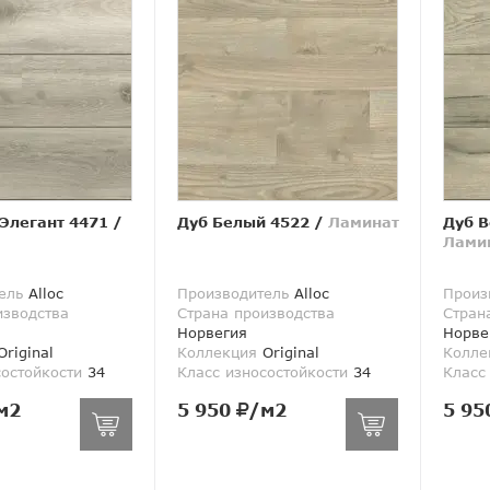
 Элегант 4471
/
Дуб Белый 4522
/
Ламинат
Дуб В
Лами
ель
Alloc
Производитель
Alloc
Произ
изводства
Страна производства
Стран
Норвегия
Норве
riginal
Коллекция
Original
Колле
состойкости
34
Класс износостойкости
34
Класс
м2
5 950
/м2
5 95