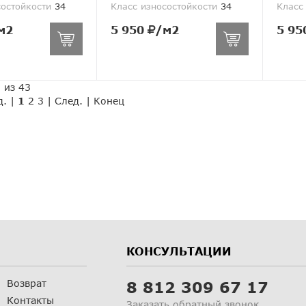
состойкости
34
Класс износостойкости
34
Класс
м2
5 950
/м2
5 95
 из 43
д. |
1
2
3
|
След.
|
Конец
КОНСУЛЬТАЦИИ
Возврат
8 812 309 67 17
Контакты
Заказать обратный звонок