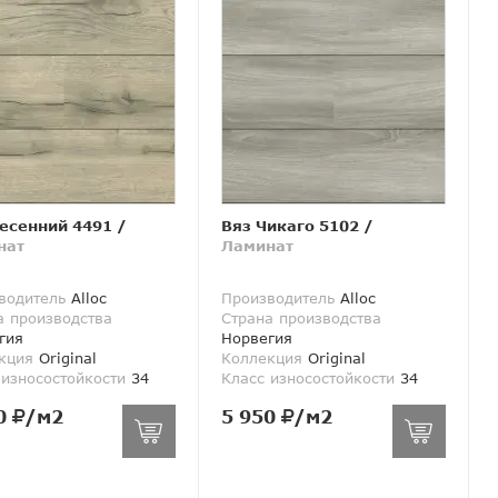
есенний 4491
/
Вяз Чикаго 5102
/
нат
Ламинат
водитель
Alloc
Производитель
Alloc
а производства
Страна производства
гия
Норвегия
кция
Original
Коллекция
Original
 износостойкости
34
Класс износостойкости
34
0
/м2
5 950
/м2