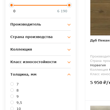
0
6 190
Производитель
Страна производства
Дуб Пекан
Коллекция
Производит
Страна про
Класс износостойкости
Норвегия
Коллекция
O
Класс изно
Толщина, мм
5 950
/
7
8
9
9,5
10