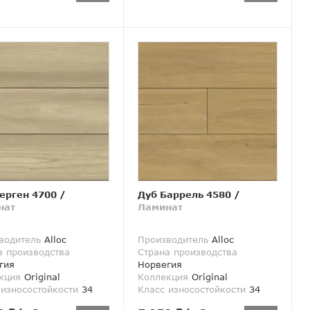
ерген 4700
/
Дуб Баррель 4580
/
нат
Ламинат
водитель
Alloc
Производитель
Alloc
а производства
Страна производства
гия
Норвегия
кция
Original
Коллекция
Original
 износостойкости
34
Класс износостойкости
34