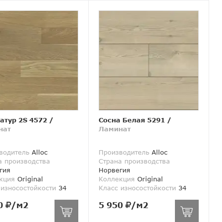
атур 2S 4572
/
Сосна Белая 5291
/
нат
Ламинат
водитель
Alloc
Производитель
Alloc
а производства
Страна производства
гия
Норвегия
кция
Original
Коллекция
Original
 износостойкости
34
Класс износостойкости
34
0
/м2
5 950
/м2