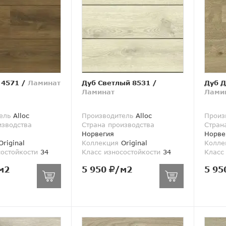
 4571
/
Ламинат
Дуб Светлый 8531
/
Дуб 
Ламинат
Лами
ель
Alloc
Производитель
Alloc
Произ
изводства
Страна производства
Стран
Норвегия
Норве
riginal
Коллекция
Original
Колле
состойкости
34
Класс износостойкости
34
Класс
м2
5 950
/м2
5 95