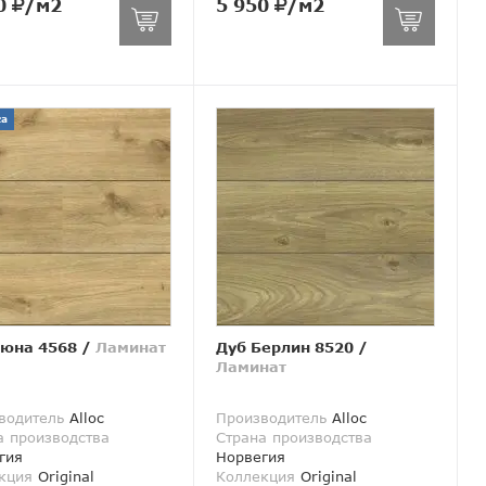
0
/м2
5 950
/м2
ка
Дюна 4568
/
Ламинат
Дуб Берлин 8520
/
Ламинат
водитель
Alloc
Производитель
Alloc
а производства
Страна производства
гия
Норвегия
кция
Original
Коллекция
Original