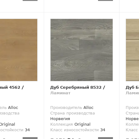
ный 4562
/
Дуб Серебряный 8532
/
Дуб Б
Ламинат
Лами
ель
Alloc
Производитель
Alloc
Произ
изводства
Страна производства
Стран
Норвегия
Норве
riginal
Коллекция
Original
Колле
состойкости
34
Класс износостойкости
34
Класс