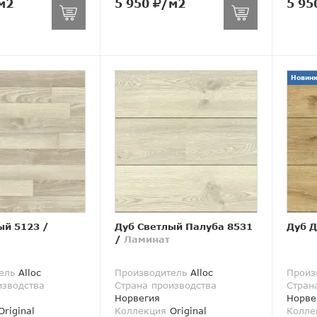
м2
5 950
/м2
5 95
Новин
ый 5123
/
Дуб Светлый Палуба 8531
Дуб 
/
Ламинат
ель
Alloc
Производитель
Alloc
Произ
изводства
Страна производства
Стран
Норвегия
Норве
riginal
Коллекция
Original
Колле