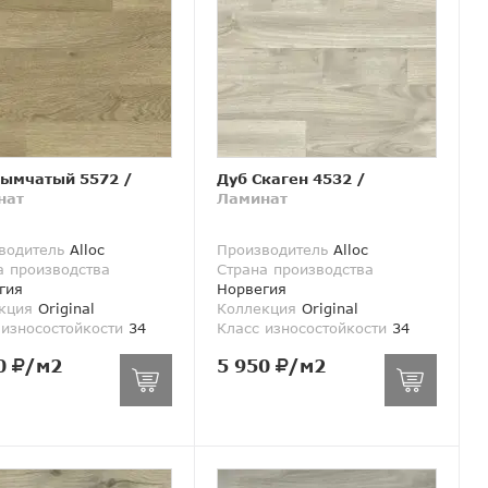
Дымчатый 5572
/
Дуб Скаген 4532
/
нат
Ламинат
водитель
Alloc
Производитель
Alloc
а производства
Страна производства
гия
Норвегия
кция
Original
Коллекция
Original
 износостойкости
34
Класс износостойкости
34
0
/м2
5 950
/м2