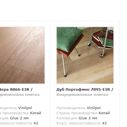
ера 8866-EIR
/
Дуб Портофино 7895-EIR
/
цвиниловая плитка
Кварцвиниловая плитка
водитель
Vinilpol
Производитель
Vinilpol
а производства
Китай
Страна производства
Китай
кция
Glue 2 мм
Коллекция
Glue 2 мм
 износостойкости
43
Класс износостойкости
43