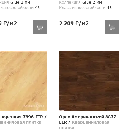
кция
Glue 2 мм
Коллекция
Glue 2 мм
 износостойкости
43
Класс износостойкости
43
9
/м2
2 289
/м2
лоренция 7896-EIR
/
Орех Американский 8877-
цвиниловая плитка
EIR
/
Кварцвиниловая
плитка