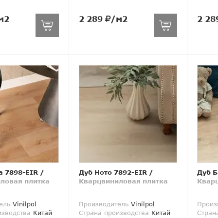
м2
2 289
/м2
2 28
а 7898-EIR
/
Дуб Ното 7892-EIR
/
Дуб Б
ловая плитка
Кварцвиниловая плитка
Квар
ель
Vinilpol
Производитель
Vinilpol
Произ
изводства
Китай
Страна производства
Китай
Стран