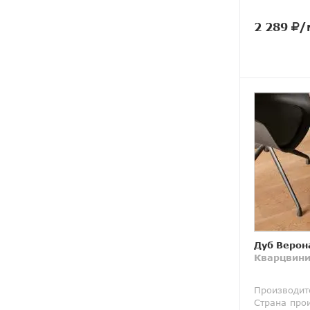
2 289
/
Дуб Верон
Кварцвини
Производит
Страна про