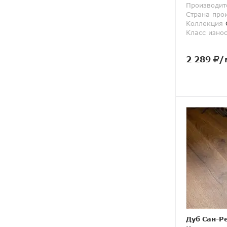
Производит
Страна про
Коллекция
G
Класс изно
2 289
/
Дуб Сан-Р