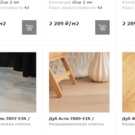
lue 2 мм
Коллекция
Glue 2 мм
Колле
состойкости
43
Класс износостойкости
43
Класс
м2
2 289
/м2
2 28
ль 7897-EIR
/
Дуб Асти 7889-EIR
/
Дуб Ф
ловая плитка
Кварцвиниловая плитка
Квар