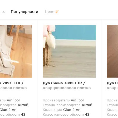
по:
Популярности
Цене
а 7891-EIR
/
Дуб Сиена 7893-EIR
/
Дуб Ш
ловая плитка
Кварцвиниловая плитка
Квар
ель
Vinilpol
Производитель
Vinilpol
Произ
изводства
Китай
Страна производства
Китай
Стран
lue 2 мм
Коллекция
Glue 2 мм
Колле
состойкости
43
Класс износостойкости
43
Класс