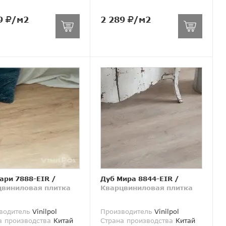
9
/м2
2 289
/м2
ари 7888-EIR
/
Дуб Мира 8844-EIR
/
цвиниловая плитка
Кварцвиниловая плитка
водитель
Vinilpol
Производитель
Vinilpol
а производства
Китай
Страна производства
Китай