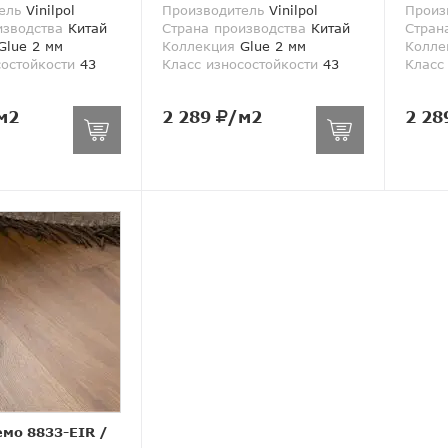
ель
Vinilpol
Производитель
Vinilpol
Произ
изводства
Китай
Страна производства
Китай
Стран
lue 2 мм
Коллекция
Glue 2 мм
Колле
состойкости
43
Класс износостойкости
43
Класс
м2
2 289
/м2
2 28
емо 8833-EIR
/