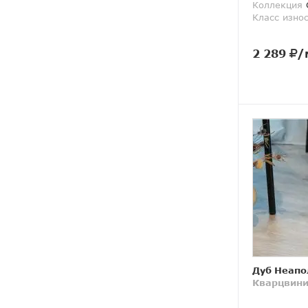
Коллекция
G
Класс изно
2 289
/
Дуб Неапо
Кварцвини