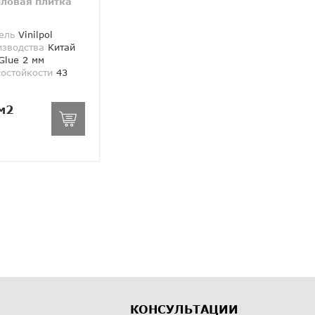
ловая плитка
ель
Vinilpol
изводства
Китай
lue 2 мм
состойкости
43
м2
КОНСУЛЬТАЦИИ