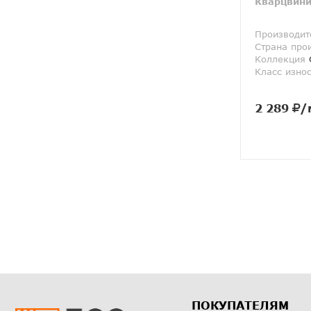
Кварцвини
Производит
Страна про
Коллекция
G
Класс изно
2 289
/
ПОКУПАТЕЛЯМ