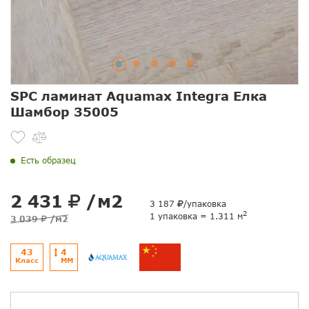
SPC ламинат Aquamax Integra Елка
Шамбор 35005
Есть образец
2 431
/м2
3 187
/упаковка
2
1 упаковка = 1.311 м
3 039
/м2
43
4
Класс
ММ