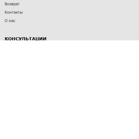
Возврат
Контакты
О нас
КОНСУЛЬТАЦИИ
8 812 309 67 17
Заказать обратный звонок
Выставочные залы
С-Пб
,
пр. Энгельса, д.126 к.1
Озерки
С-Пб
,
ул. Победы, д.23
Парк Победы
Режим работы
Пн-Пт:
11:00 - 20:00
Сб:
11:00 - 19:00
Вс: выходной
СПОСОБЫ ОПЛАТЫ