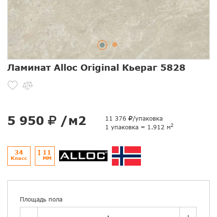
Ламинат Alloc Original Кьераг 5828
5 950
/м2
11 376
/упаковка
2
1 упаковка = 1.912 м
34
11
Класс
ММ
Площадь пола