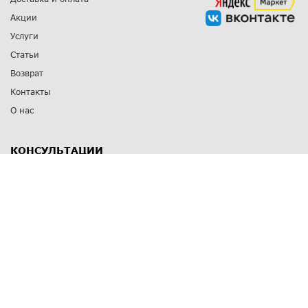
Акции
Услуги
Статьи
Возврат
Контакты
О нас
КОНСУЛЬТАЦИИ
8 812 309 67 17
Заказать обратный звонок
Выставочные залы
С-Пб
,
пр. Энгельса, д.126 к.1
Озерки
С-Пб
,
ул. Победы, д.23
Парк Победы
Режим работы
Пн-Пт:
11:00 - 20:00
Сб:
11:00 - 19:00
Вс: выходной