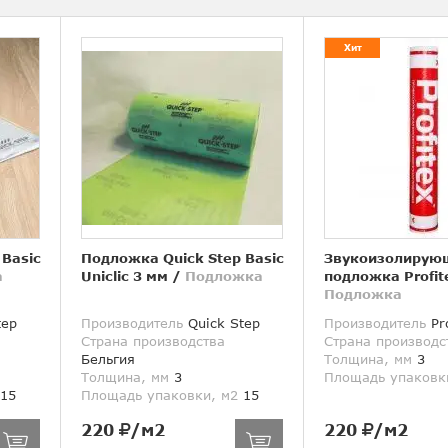
Хит
 Basic
Подложка Quick Step Basic
Звукоизолирую
а
Uniclic 3 мм
/
Подложка
подложка Profit
Подложка
tep
Производитель
Quick Step
Производитель
Pro
Страна производства
Страна производс
Бельгия
Толщина, мм
3
Толщина, мм
3
Площадь упаковк
15
Площадь упаковки, м2
15
220
/м2
220
/м2