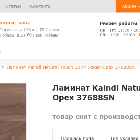
Статьи
Контакты
Акции 
очные залы
Режим работы
 Энгельса, д.126 к.1
Озерки
Пн - Пт:
11:00 - 20
Сб:
11:00 - 19:00
 Победы, д.23
Парк Победы
Ламинат Kaindl Natural Touch 10мм Узкая Орех 37688SN
Ламинат Kaindl Nat
Орех 37688SN
товар снят с производс
Площадь пола
Тип укладки