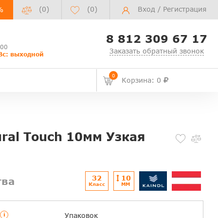
(0)
(
0
)
Вход
/
Регистрация
%
8 812 309 67 17
:00
Заказать обратный звонок
Вс: выходной
0
Корзина: 0
ural Touch 10мм Узкая
32
10
тва
Класс
ММ
i
Упаковок