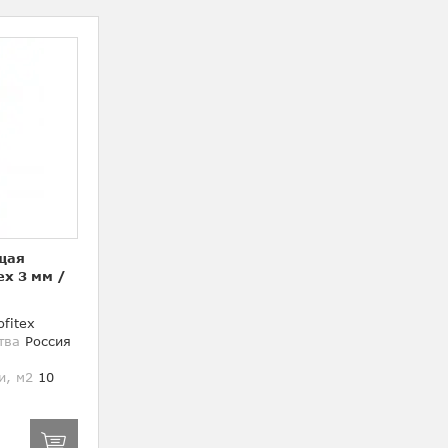
щая
ex 3 мм
/
fitex
тва
Россия
и, м2
10