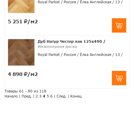
Royal Parket
Россия
Ёлка Английская
13
5 251
/м2
Дуб Натур Честер лак 125х490
/
Инженерная доска
Royal Parket
Россия
Ёлка Английская
13
4 890
/м2
Товары 61 - 80 из 118
Начало
|
Пред.
|
2
3
4
5
6
|
След.
|
Конец