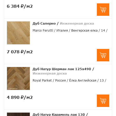
6 384
/м2
Дуб Салерно
/
Инженерная доска
Marco Ferutti
Италия
Венгерская елка
14
7 078
/м2
Дуб Натур Шерман лак 125х490
/
Инженерная доска
Royal Parket
Россия
Ёлка Английская
13
4 890
/м2
Дуб Натур Карамель лак 130
/