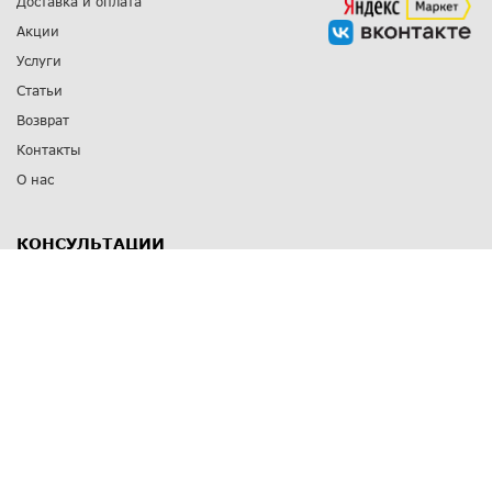
Доставка и оплата
Акции
Услуги
Статьи
Возврат
Контакты
О нас
КОНСУЛЬТАЦИИ
8 812 309 67 17
Заказать обратный звонок
Выставочные залы
С-Пб
,
пр. Энгельса, д.126 к.1
Озерки
С-Пб
,
ул. Победы, д.23
Парк Победы
Режим работы
Пн-Пт:
11:00 - 20:00
Сб:
11:00 - 19:00