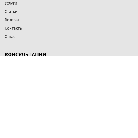
Услуги
Статьи
Возврат
Контакты
О нас
КОНСУЛЬТАЦИИ
8 812 309 67 17
Заказать обратный звонок
Выставочные залы
С-Пб
,
пр. Энгельса, д.126 к.1
Озерки
С-Пб
,
ул. Победы, д.23
Парк Победы
Режим работы
Пн-Пт:
11:00 - 20:00
Сб:
11:00 - 19:00
Вс: выходной