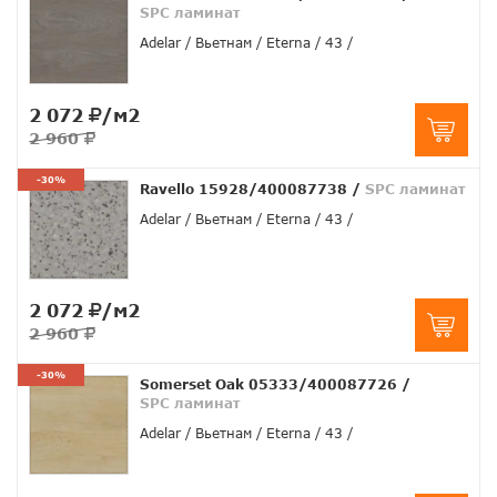
SPC ламинат
Adelar
Вьетнам
Eterna
43
2 072
/м2
2 960
-30%
Ravello 15928/400087738
/
SPC ламинат
Adelar
Вьетнам
Eterna
43
2 072
/м2
2 960
-30%
Somerset Oak 05333/400087726
/
SPC ламинат
Adelar
Вьетнам
Eterna
43