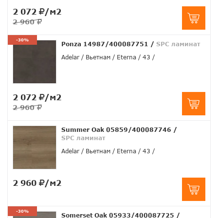
2 072
/м2
2 960
-30%
Ponza 14987/400087751
/
SPC ламинат
Adelar
Вьетнам
Eterna
43
2 072
/м2
2 960
Summer Oak 05859/400087746
/
SPC ламинат
Adelar
Вьетнам
Eterna
43
2 960
/м2
-30%
Somerset Oak 05933/400087725
/