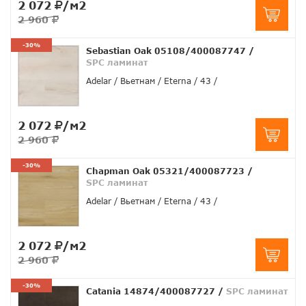
2 072
/м2
2 960
-30%
Sebastian Oak 05108/400087747
/
SPC ламинат
Adelar
Вьетнам
Eterna
43
2 072
/м2
2 960
-30%
Chapman Oak 05321/400087723
/
SPC ламинат
Adelar
Вьетнам
Eterna
43
2 072
/м2
2 960
-30%
Catania 14874/400087727
/
SPC ламинат