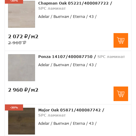
-30%
Chapman Oak 05221/400087722
/
SPC ламинат
Adelar
Вьетнам
Eterna
43
2 072
/м2
2 960
Ponza 14107/400087750
/
SPC ламинат
Adelar
Вьетнам
Eterna
43
2 960
/м2
-30%
Major Oak 05871/400087742
/
SPC ламинат
Adelar
Вьетнам
Eterna
43