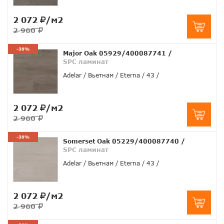
2 072
/м2
2 960
-30%
Major Oak 05929/400087741
/
SPC ламинат
Adelar
Вьетнам
Eterna
43
2 072
/м2
2 960
-30%
Somerset Oak 05229/400087740
/
SPC ламинат
Adelar
Вьетнам
Eterna
43
2 072
/м2
2 960