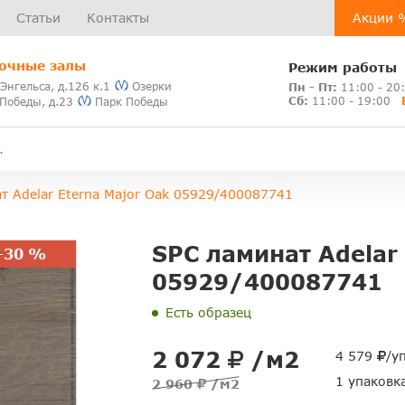
Статьи
Контакты
Акции 
очные залы
Режим работы
 Энгельса, д.126 к.1
Озерки
Пн - Пт:
11:00 - 20
Сб:
11:00 - 19:00
 Победы, д.23
Парк Победы
т Adelar Eterna Major Oak 05929/400087741
SPC ламинат Adelar 
-30 %
05929/400087741
Есть образец
2 072
/м2
4 579
/у
1 упаковк
2 960
/м2