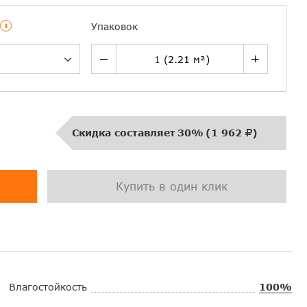
i
Упаковок
Скидка составляет
30%
(
1 962
)
Купить в один клик
Влагостойкость
100%