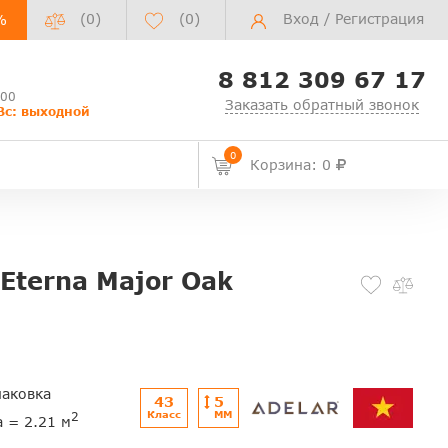
(0)
(
0
)
Вход
/
Регистрация
%
8 812 309 67 17
:00
Заказать обратный звонок
Вс: выходной
0
Корзина: 0
Eterna Major Oak
паковка
43
5
Класс
ММ
2
а = 2.21 м