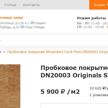
Статьи
Контакты
Акции 
очные залы
Режим работы
 Энгельса, д.126 к.1
Озерки
Пн - Пт:
11:00 - 20
Сб:
11:00 - 19:00
 Победы, д.23
Парк Победы
e
Пробковое покрытие Wicanders Cork Pure DN20003 Orig
Пробковое покрытие
DN20003 Originals
10 620
/
5 900
/м2
1 упаковк