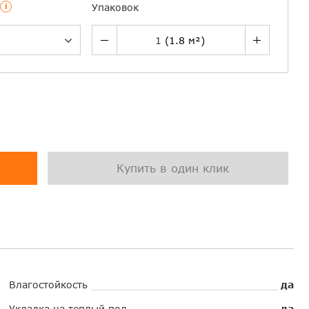
i
Упаковок
Купить в один клик
Влагостойкость
да
Укладка на теплый пол
да