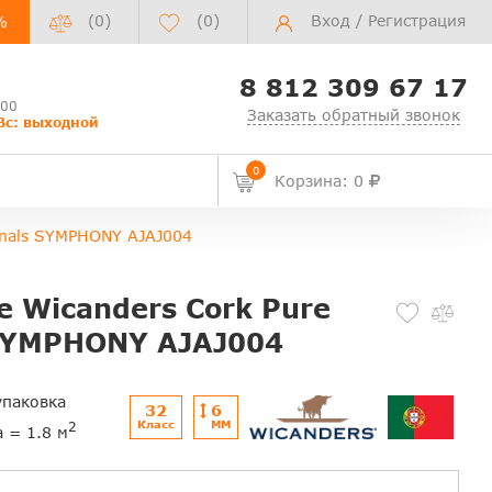
(0)
(
0
)
Вход
/
Регистрация
%
8 812 309 67 17
:00
Заказать обратный звонок
Вс: выходной
0
Корзина: 0
inals SYMPHONY AJAJ004
 Wicanders Cork Pure
 SYMPHONY AJAJ004
упаковка
32
6
Класс
ММ
2
а = 1.8 м