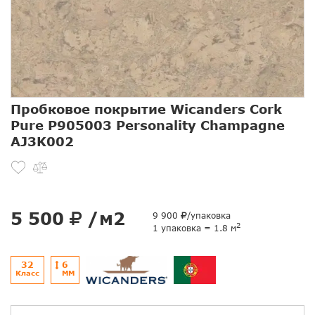
Пробковое покрытие Wicanders Cork
Pure P905003 Personality Champagne
AJ3K002
5 500
/м2
9 900
/упаковка
2
1 упаковка = 1.8 м
32
6
Класс
ММ