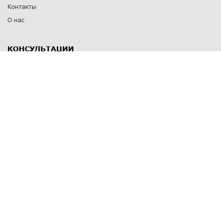
Контакты
О нас
КОНСУЛЬТАЦИИ
8 812 309 67 17
Заказать обратный звонок
Выставочные залы
С-Пб
,
пр. Энгельса, д.126 к.1
Озерки
С-Пб
,
ул. Победы, д.23
Парк Победы
Режим работы
Пн-Пт:
11:00 - 20:00
Сб:
11:00 - 19:00
Вс: выходной
СПОСОБЫ ОПЛАТЫ