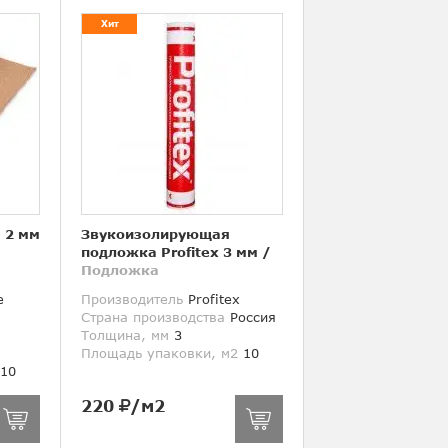
Хит
 2 мм
Звукоизолирующая
подложка Profitex 3 мм
/
Подложка
e
Производитель
Profitex
Страна производства
Россия
Толщина, мм
3
Площадь упаковки, м2
10
10
220
/м2