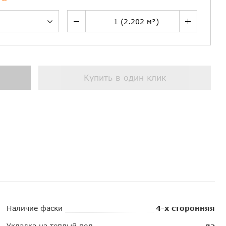
Купить в один клик
Наличие фаски
4-х сторонняя
Укладка на теплый пол
да