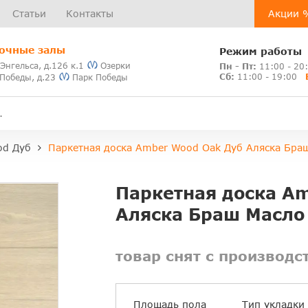
Статьи
Контакты
Акции 
очные залы
Режим работы
 Энгельса, д.126 к.1
Озерки
Пн - Пт:
11:00 - 20
Сб:
11:00 - 19:00
 Победы, д.23
Парк Победы
od Дуб
Паркетная доска Amber Wood Oak Дуб Аляска Бра
Паркетная доска A
Аляска Браш Масло
товар снят с производс
Площадь пола
Тип укладки