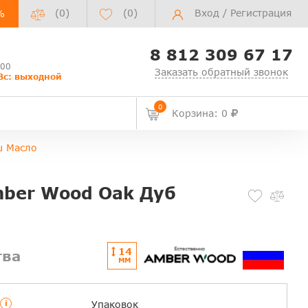
(0)
(
0
)
Вход
/
Регистрация
%
8 812 309 67 17
:00
Заказать обратный звонок
Вс: выходной
0
Корзина: 0
ш Масло
mber Wood Oak Дуб
14
тва
ММ
i
Упаковок