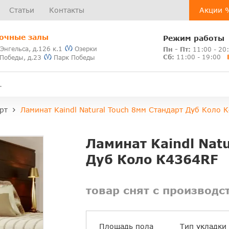
Статьи
Контакты
Акции 
очные залы
Режим работы
 Энгельса, д.126 к.1
Озерки
Пн - Пт:
11:00 - 20
Сб:
11:00 - 19:00
 Победы, д.23
Парк Победы
рт
Ламинат Kaindl Natural Touch 8мм Стандарт Дуб Коло 
Ламинат Kaindl Nat
Дуб Коло К4364RF
товар снят с производс
Площадь пола
Тип укладки