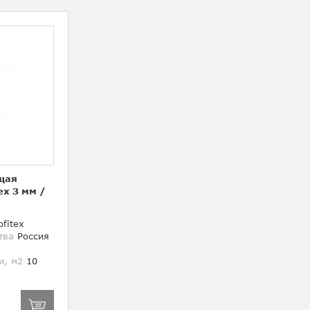
щая
ex 3 мм
/
fitex
тва
Россия
и, м2
10