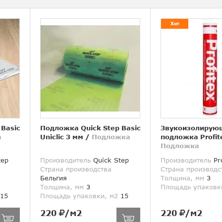
Хит
 Basic
Подложка Quick Step Basic
Звукоизолирую
а
Uniclic 3 мм
/
Подложка
подложка Profit
Подложка
tep
Производитель
Quick Step
Производитель
Pro
Страна производства
Страна производс
Бельгия
Толщина, мм
3
Толщина, мм
3
Площадь упаковк
15
Площадь упаковки, м2
15
220
/м2
220
/м2