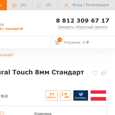
(0)
(
0
)
Вход
/
Регистрация
%
8 812 309 67 17
:00
Заказать обратный звонок
Вс: выходной
0
Корзина: 0
К4364RF
ural Touch 8мм Стандарт
32
8
тва
Класс
ММ
i
Упаковок