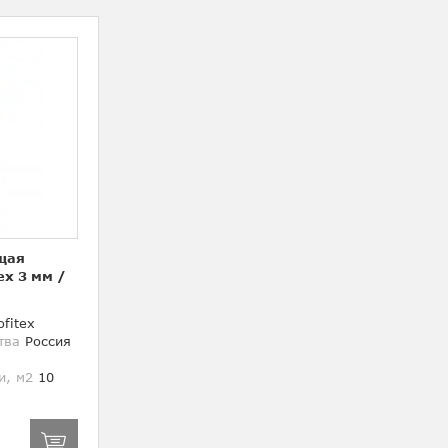
щая
ex 3 мм
/
fitex
тва
Россия
и, м2
10