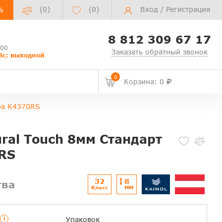
(0)
(
0
)
Вход
/
Регистрация
%
8 812 309 67 17
:00
Заказать обратный звонок
Вс: выходной
0
Корзина: 0
рра К4370RS
ural Touch 8мм Стандарт
RS
32
8
тва
Класс
ММ
i
Упаковок