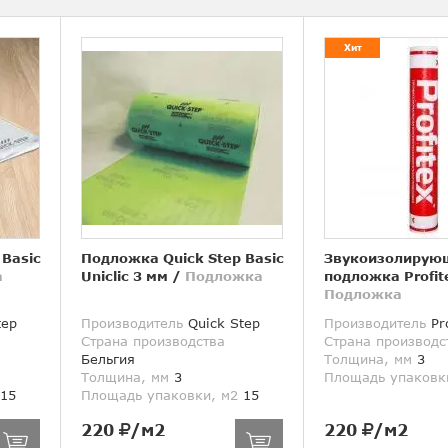
Хит
 Basic
Подложка Quick Step Basic
Звукоизолирую
а
Uniclic 3 мм
/
Подложка
подложка Profit
Подложка
tep
Производитель
Quick Step
Производитель
Pro
Страна производства
Страна производс
Бельгия
Толщина, мм
3
Толщина, мм
3
Площадь упаковк
15
Площадь упаковки, м2
15
220
/м2
220
/м2