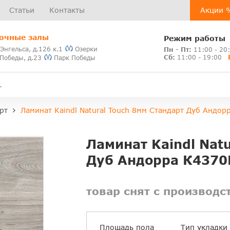
Статьи
Контакты
Акции 
очные залы
Режим работы
 Энгельса, д.126 к.1
Озерки
Пн - Пт:
11:00 - 20
Сб:
11:00 - 19:00
 Победы, д.23
Парк Победы
рт
Ламинат Kaindl Natural Touch 8мм Стандарт Дуб Андо
Ламинат Kaindl Nat
Дуб Андорра К4370
товар снят с производс
Площадь пола
Тип укладки