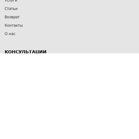
Услуги
Статьи
Возврат
Контакты
О нас
КОНСУЛЬТАЦИИ
8 812 309 67 17
Заказать обратный звонок
Выставочные залы
С-Пб
,
пр. Энгельса, д.126 к.1
Озерки
С-Пб
,
ул. Победы, д.23
Парк Победы
Режим работы
Пн-Пт:
11:00 - 20:00
Сб:
11:00 - 19:00
Вс: выходной
СПОСОБЫ ОПЛАТЫ