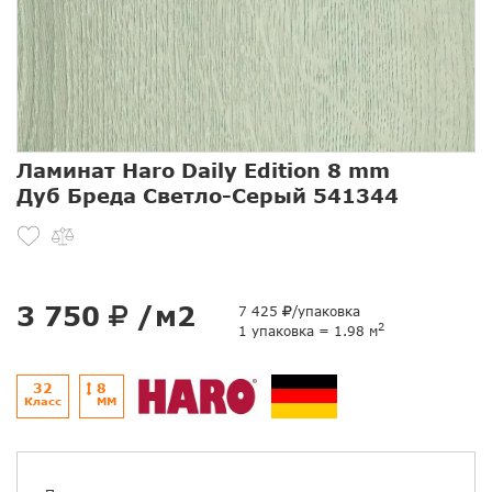
Ламинат Haro Daily Edition 8 mm
Дуб Бреда Светло-Серый 541344
3 750
/м2
7 425
/упаковка
2
1 упаковка = 1.98 м
32
8
Класс
ММ