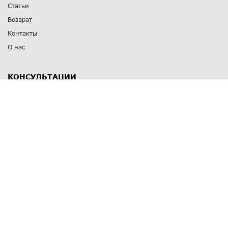
Статьи
Возврат
Контакты
О нас
КОНСУЛЬТАЦИИ
8 812 309 67 17
Заказать обратный звонок
Выставочные залы
С-Пб
,
пр. Энгельса, д.126 к.1
Озерки
С-Пб
,
ул. Победы, д.23
Парк Победы
Режим работы
Пн-Пт:
11:00 - 20:00
Сб:
11:00 - 19:00
Вс: выходной
СПОСОБЫ ОПЛАТЫ