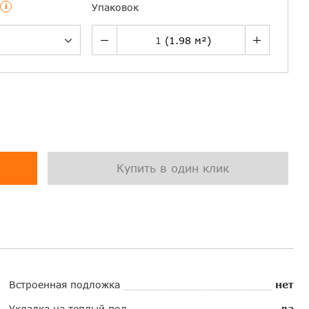
i
Упаковок
Купить в один клик
Встроенная подложка
нет
Укладка на теплый пол
да