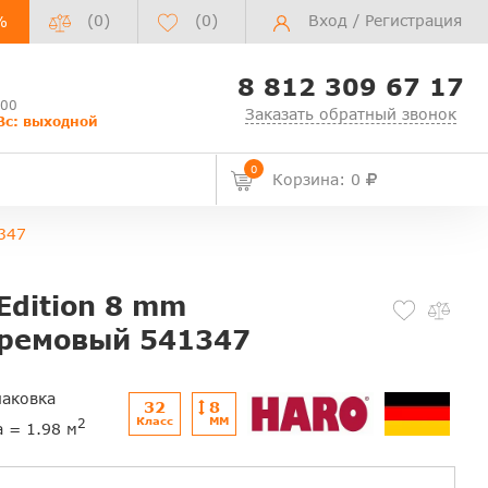
(0)
(
0
)
Вход
/
Регистрация
%
8 812 309 67 17
:00
Заказать обратный звонок
Вс: выходной
0
Корзина: 0
347
Edition 8 mm
Кремовый 541347
паковка
32
8
Класс
ММ
2
а = 1.98 м