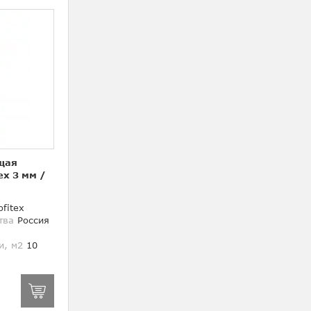
щая
ex 3 мм
/
fitex
тва
Россия
и, м2
10