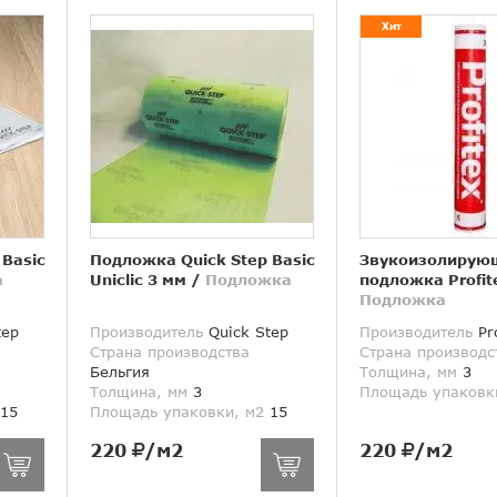
Хит
 Basic
Подложка Quick Step Basic
Звукоизолирую
а
Uniclic 3 мм
/
Подложка
подложка Profit
Подложка
tep
Производитель
Quick Step
Производитель
Pro
Страна производства
Страна производс
Бельгия
Толщина, мм
3
Толщина, мм
3
Площадь упаковк
15
Площадь упаковки, м2
15
220
/м2
220
/м2