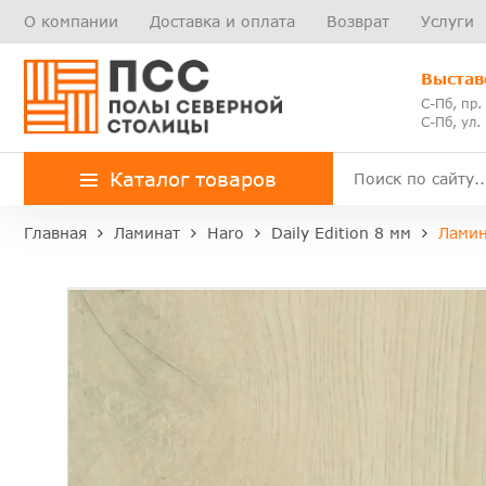
О компании
Доставка и оплата
Возврат
Услуги
Выстав
С-Пб, пр.
С-Пб, ул.
Каталог товаров
Главная
Ламинат
Haro
Daily Edition 8 мм
Ламин