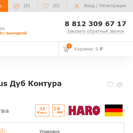
(0)
(
0
)
Вход
/
Регистрация
%
8 812 309 67 17
:00
Заказать обратный звонок
Вс: выходной
0
Корзина: 0
us Дуб Контура
32
8
тва
Класс
ММ
i
Упаковок