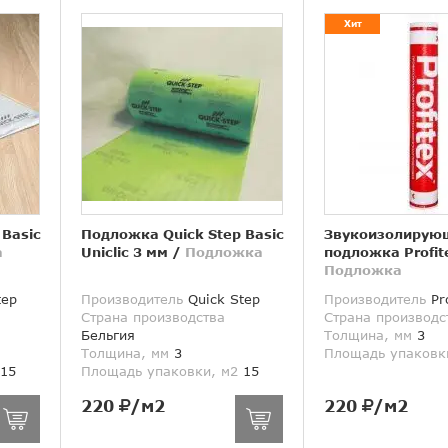
Хит
 Basic
Подложка Quick Step Basic
Звукоизолирую
а
Uniclic 3 мм
/
Подложка
подложка Profit
Подложка
tep
Производитель
Quick Step
Производитель
Pro
Страна производства
Страна производс
Бельгия
Толщина, мм
3
Толщина, мм
3
Площадь упаковк
15
Площадь упаковки, м2
15
220
/м2
220
/м2