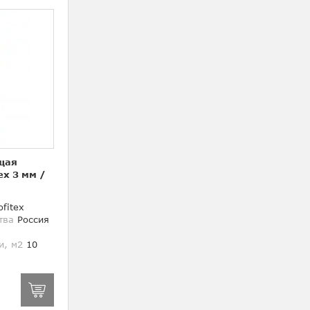
щая
ex 3 мм
/
fitex
тва
Россия
и, м2
10