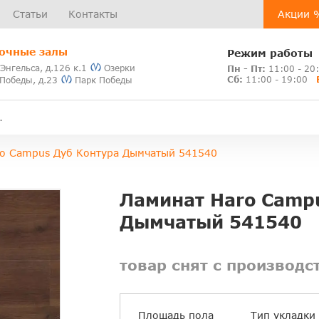
Статьи
Контакты
Акции 
очные залы
Режим работы
 Энгельса, д.126 к.1
Озерки
Пн - Пт:
11:00 - 20
Сб:
11:00 - 19:00
 Победы, д.23
Парк Победы
ro Campus Дуб Контура Дымчатый 541540
Ламинат Haro Camp
Дымчатый 541540
товар снят с производс
Площадь пола
Тип укладки