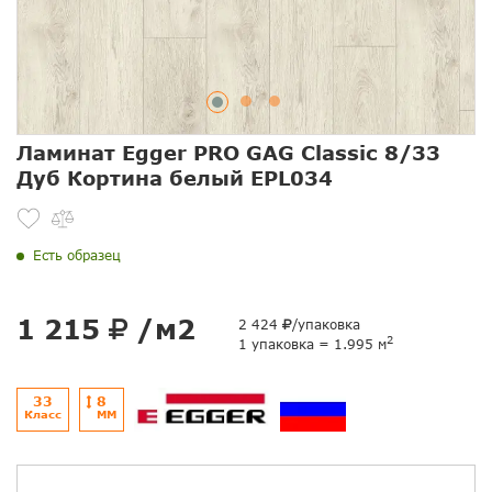
Ламинат Egger PRO GAG Classic 8/33
Дуб Кортина белый EPL034
Есть образец
1 215
/м2
2 424
/упаковка
2
1 упаковка = 1.995 м
33
8
Класс
ММ