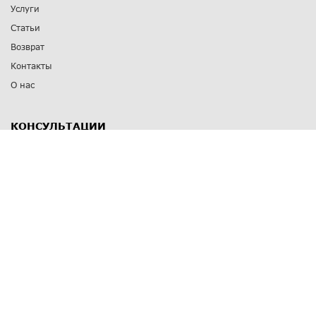
Услуги
Статьи
Возврат
Контакты
О нас
КОНСУЛЬТАЦИИ
8 812 309 67 17
Заказать обратный звонок
Выставочные залы
С-Пб
,
пр. Энгельса, д.126 к.1
Озерки
С-Пб
,
ул. Победы, д.23
Парк Победы
Режим работы
Пн-Пт:
11:00 - 20:00
Сб:
11:00 - 19:00
Вс: выходной