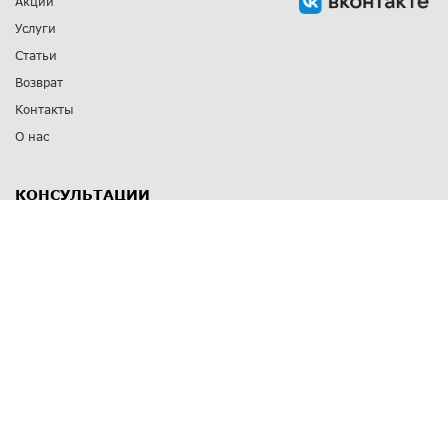
Акции
Услуги
Статьи
Возврат
Контакты
О нас
КОНСУЛЬТАЦИИ
8 812 309 67 17
Заказать обратный звонок
Выставочные залы
С-Пб
,
пр. Энгельса, д.126 к.1
Озерки
С-Пб
,
ул. Победы, д.23
Парк Победы
Режим работы
Пн-Пт:
11:00 - 20:00
Сб:
11:00 - 19:00
Вс: выходной