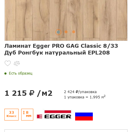
Ламинат Egger PRO GAG Classic 8/33
Дуб Ронгбук натуральный EPL208
Есть образец
1 215
/м2
2 424
/упаковка
2
1 упаковка = 1.995 м
33
8
Класс
ММ