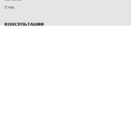
О нас
КОНСУЛЬТАЦИИ
8 812 309 67 17
Заказать обратный звонок
Выставочные залы
С-Пб
,
пр. Энгельса, д.126 к.1
Озерки
С-Пб
,
ул. Победы, д.23
Парк Победы
Режим работы
Пн-Пт:
11:00 - 20:00
Сб:
11:00 - 19:00
Вс: выходной
СПОСОБЫ ОПЛАТЫ