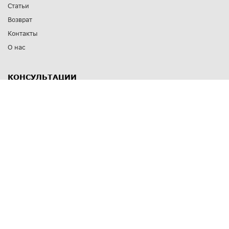
Статьи
Возврат
Контакты
О нас
КОНСУЛЬТАЦИИ
8 812 309 67 17
Заказать обратный звонок
Выставочные залы
С-Пб
,
пр. Энгельса, д.126 к.1
Озерки
С-Пб
,
ул. Победы, д.23
Парк Победы
Режим работы
Пн-Пт:
11:00 - 20:00
Сб:
11:00 - 19:00
Вс: выходной
СПОСОБЫ ОПЛАТЫ