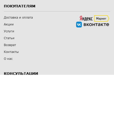
ПОКУПАТЕЛЯМ
Доставка и оплата
Акции
Услуги
Статьи
Возврат
Контакты
О нас
КОНСУЛЬТАЦИИ
8 812 309 67 17
Заказать обратный звонок
Выставочные залы
С-Пб
,
пр. Энгельса, д.126 к.1
Озерки
С-Пб
,
ул. Победы, д.23
Парк Победы