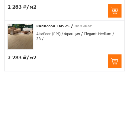
2 283
/м2
Калиссон EM525
/
Ламинат
Alsafloor (EPI)
Франция
Elegant Medium
33
2 283
/м2