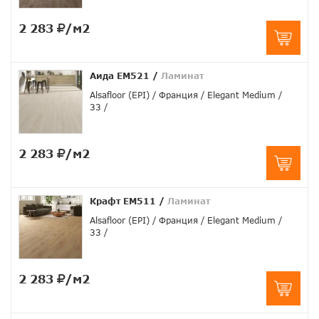
2 283
/м2
Аида EM521
/
Ламинат
Alsafloor (EPI)
Франция
Elegant Medium
33
2 283
/м2
Крафт EM511
/
Ламинат
Alsafloor (EPI)
Франция
Elegant Medium
33
2 283
/м2