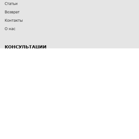
Статьи
Возврат
Контакты
О нас
КОНСУЛЬТАЦИИ
8 812 309 67 17
Заказать обратный звонок
Выставочные залы
С-Пб
,
пр. Энгельса, д.126 к.1
Озерки
С-Пб
,
ул. Победы, д.23
Парк Победы
Режим работы
Пн-Пт:
11:00 - 20:00
Сб:
11:00 - 19:00
Вс: выходной
СПОСОБЫ ОПЛАТЫ