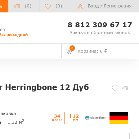
(0)
(
0
)
Вход
/
Регистрация
%
8 812 309 67 17
:00
Заказать обратный звонок
Вс: выходной
0
Корзина: 0
r Herringbone 12 Дуб
паковка
34
12
Класс
ММ
2
а = 1.32 м