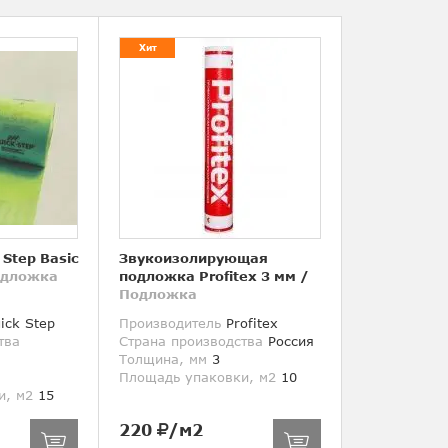
Хит
Step Basic
Звукоизолирующая
дложка
подложка Profitex 3 мм
/
Подложка
ick Step
Производитель
Profitex
тва
Страна производства
Россия
Толщина, мм
3
Площадь упаковки, м2
10
и, м2
15
220
/м2