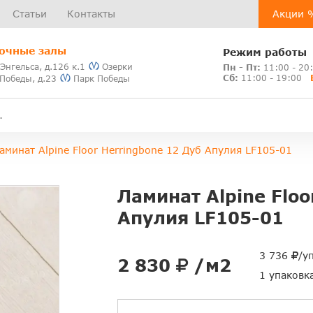
Статьи
Контакты
Акции 
очные залы
Режим работы
 Энгельса, д.126 к.1
Озерки
Пн - Пт:
11:00 - 20
Сб:
11:00 - 19:00
 Победы, д.23
Парк Победы
аминат Alpine Floor Herringbone 12 Дуб Апулия LF105-01
Ламинат Alpine Floo
Апулия LF105-01
3 736
/у
2 830
/м2
1 упаковк