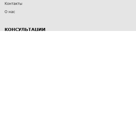
Контакты
О нас
КОНСУЛЬТАЦИИ
8 812 309 67 17
Заказать обратный звонок
Выставочные залы
С-Пб
,
пр. Энгельса, д.126 к.1
Озерки
С-Пб
,
ул. Победы, д.23
Парк Победы
Режим работы
Пн-Пт:
11:00 - 20:00
Сб:
11:00 - 19:00
Вс: выходной
СПОСОБЫ ОПЛАТЫ