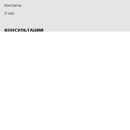
Контакты
О нас
КОНСУЛЬТАЦИИ
8 812 309 67 17
Заказать обратный звонок
Выставочные залы
С-Пб
,
пр. Энгельса, д.126 к.1
Озерки
С-Пб
,
ул. Победы, д.23
Парк Победы
Режим работы
Пн-Пт:
11:00 - 20:00
Сб:
11:00 - 19:00
Вс: выходной
СПОСОБЫ ОПЛАТЫ