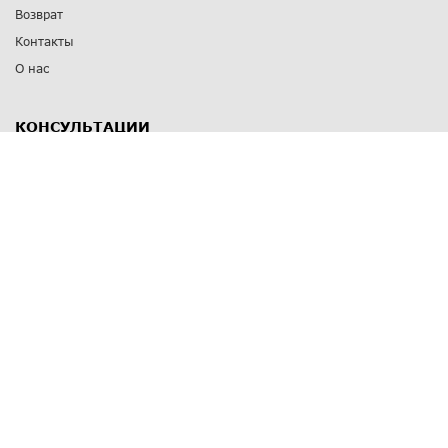
Возврат
Контакты
О нас
КОНСУЛЬТАЦИИ
8 812 309 67 17
Заказать обратный звонок
Выставочные залы
С-Пб
,
пр. Энгельса, д.126 к.1
Озерки
С-Пб
,
ул. Победы, д.23
Парк Победы
Режим работы
Пн-Пт:
11:00 - 20:00
Сб:
11:00 - 19:00
Вс: выходной
СПОСОБЫ ОПЛАТЫ