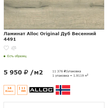
Ламинат Alloc Original Дуб Весенний
4491
Есть образец
5 950
/м2
11 376
/упаковка
2
1 упаковка = 1.9119 м
34
11
Класс
ММ