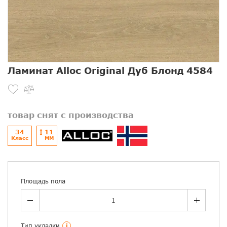
Ламинат Alloc Original Дуб Блонд 4584
товар снят с производства
34
11
Класс
ММ
Площадь пола
Тип укладки
i