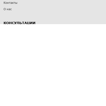
Контакты
О нас
КОНСУЛЬТАЦИИ
8 812 309 67 17
Заказать обратный звонок
Выставочные залы
С-Пб
,
пр. Энгельса, д.126 к.1
Озерки
С-Пб
,
ул. Победы, д.23
Парк Победы
Режим работы
Пн-Пт:
11:00 - 20:00
Сб:
11:00 - 19:00
Вс: выходной
СПОСОБЫ ОПЛАТЫ