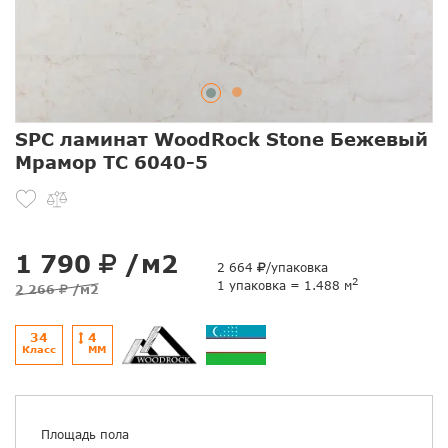
SPC ламинат WoodRock Stone Бежевый
Мрамор TC 6040-5
1 790
/м2
2 664
/упаковка
2
1 упаковка = 1.488 м
2 266
/м2
34
4
Класс
ММ
Площадь пола