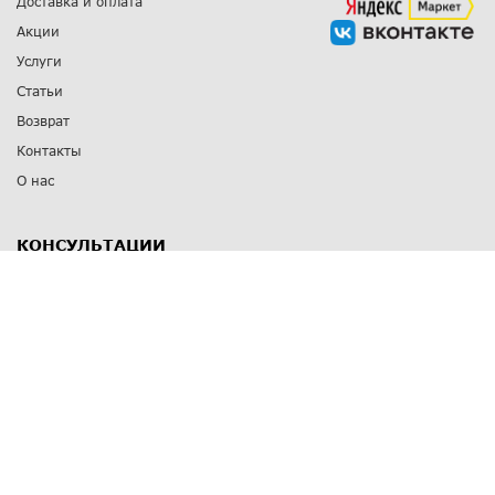
Доставка и оплата
Акции
Услуги
Статьи
Возврат
Контакты
О нас
КОНСУЛЬТАЦИИ
8 812 309 67 17
Заказать обратный звонок
Выставочные залы
С-Пб
,
пр. Энгельса, д.126 к.1
Озерки
С-Пб
,
ул. Победы, д.23
Парк Победы
Режим работы
Пн-Пт:
11:00 - 20:00
Сб:
11:00 - 19:00