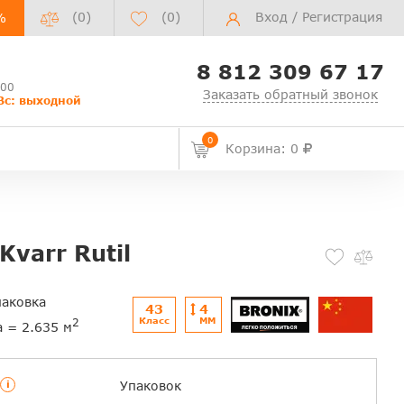
(0)
(
0
)
Вход
/
Регистрация
%
8 812 309 67 17
:00
Заказать обратный звонок
Вс: выходной
0
Корзина: 0
Kvarr Rutil
паковка
43
4
Класс
ММ
2
а = 2.635 м
i
Упаковок